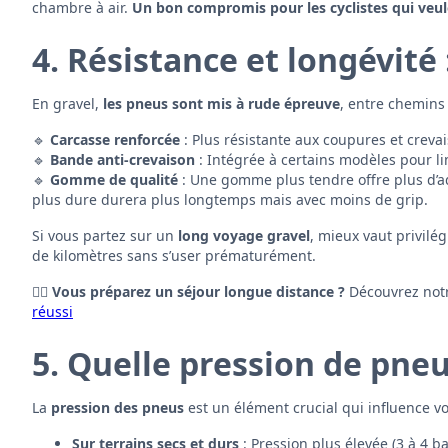
chambre à air.
Un bon compromis pour les cyclistes qui veule
4. Résistance et longévité 
En gravel,
les pneus sont mis à rude épreuve
, entre chemins 
🔹
Carcasse renforcée
: Plus résistante aux coupures et creva
🔹
Bande anti-crevaison
: Intégrée à certains modèles pour lim
🔹
Gomme de qualité
: Une gomme plus tendre offre plus d’ad
plus dure durera plus longtemps mais avec moins de grip.
Si vous partez sur un
long voyage gravel
, mieux vaut privilé
de kilomètres sans s’user prématurément.
🚵‍♂️
Vous préparez un séjour longue distance ?
Découvrez notr
réussi
5. Quelle pression de pneu
La
pression des pneus
est un élément crucial qui influence vo
Sur terrains secs et durs
: Pression plus élevée (3 à 4 