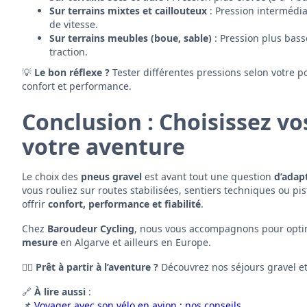
Sur terrains mixtes et caillouteux
: Pression intermédia
de vitesse.
Sur terrains meubles (boue, sable)
: Pression plus bass
traction.
💡
Le bon réflexe ?
Tester différentes pressions selon votre poi
confort et performance.
Conclusion : Choisissez vo
votre aventure
Le choix des
pneus gravel
est avant tout une question
d’adapt
vous rouliez sur routes stabilisées, sentiers techniques ou pis
offrir
confort, performance et fiabilité
.
Chez
Baroudeur Cycling
, nous vous accompagnons pour optim
mesure
en Algarve et ailleurs en Europe.
🚴‍♂️
Prêt à partir à l’aventure ?
Découvrez nos séjours gravel et
🔗
À lire aussi
:
📌
Voyager avec son vélo en avion : nos conseils