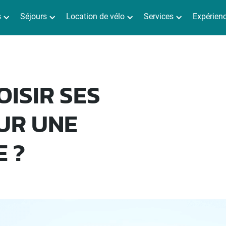
s
Séjours
Location de vélo
Services
Expérien
ISIR SES
UR UNE
 ?