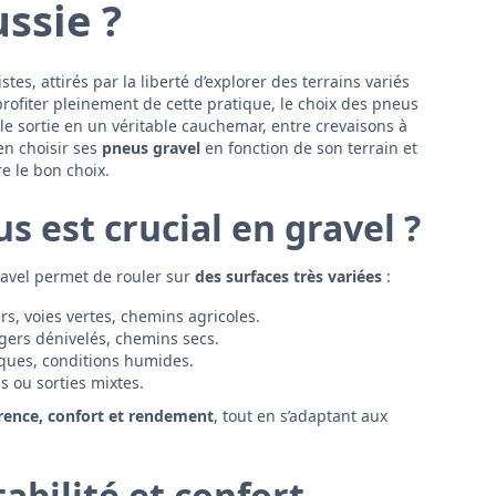
ssie ?
tes, attirés par la liberté d’explorer des terrains variés
rofiter pleinement de cette pratique, le choix des pneus
e sortie en un véritable cauchemar, entre crevaisons à
en choisir ses
pneus gravel
en fonction de son terrain et
e le bon choix.
s est crucial en gravel ?
gravel permet de rouler sur
des surfaces très variées
:
rs, voies vertes, chemins agricoles.
égers dénivelés, chemins secs.
ques, conditions humides.
s ou sorties mixtes.
érence, confort et rendement
, tout en s’adaptant aux
tabilité et confort