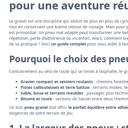
pour une aventure réu
Le gravel est une discipline qui séduit de plus en plus de cyclis
tout en conservant une bonne vitesse de roulage. Mais pour p
est primordial. Un pneu mal adapté peut transformer une bell
répétition, perte d’adhérence ou inconfort. Alors, comment bi
de sa pratique ? Voici
un guide complet
pour vous aider à fair
Pourquoi le choix des pneu
Contrairement au vélo de route qui se limite à l’asphalte, le 
Gravier compact et sentiers roulants
: chemins forestie
Pistes caillouteuses et terre battue
: terrains mixtes, l
Sable, boue et terrains meubles
: passages plus techni
Bitume et route
: sections de liaison entre deux chemin
Un bon
pneu gravel
doit offrir
le parfait équilibre entre adh
exigences de votre terrain de jeu.
1. La largeur des pneus : s