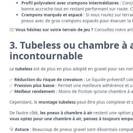
Profil polyvalent avec crampons intermédiaires
: Conç
bonne accroche tout en restant performant sur route. C’e
Crampons marqués et espacé
: Si vous roulez sur terr
pneus avec de gros crampons espacés pour évacuer la b
🚴‍♂️
Vous hésitez sur votre terrain de jeu ?
Consultez notre art
3. Tubeless ou chambre à ai
incontournable
Le
tubeless
est de plus en plus adopté en gravel pour ses no
✅
Réduction du risque de crevaison
: Le liquide préventif co
✅
Pression plus basse
: Permet une meilleure adhérence et un
✅
Meilleur rendement
: Moins de friction qu’une chambre à a
Cependant, le
montage tubeless
peut être plus complexe et 
De l’autre côté,
les pneus à chambre à air
restent une option 
vous optez pour une chambre à air, pensez à toujours emport
💡
Astuce
: Beaucoup de pneus gravel sont désormais compati