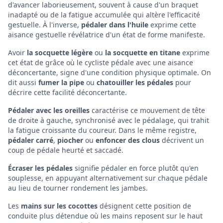
d'avancer laborieusement, souvent à cause d'un braquet
inadapté ou de la fatigue accumulée qui altère l'efficacité
gestuelle. À l'inverse,
pédaler dans l'huile
exprime cette
aisance gestuelle révélatrice d'un état de forme manifeste.
Avoir
la socquette légère
ou
la socquette en titane
exprime
cet état de grâce où le cycliste pédale avec une aisance
déconcertante, signe d'une condition physique optimale. On
dit aussi
fumer la pipe
ou
chatouiller les pédales
pour
décrire cette facilité déconcertante.
Pédaler avec les oreilles
caractérise ce mouvement de tête
de droite à gauche, synchronisé avec le pédalage, qui trahit
la fatigue croissante du coureur. Dans le même registre,
pédaler carré
,
piocher
ou
enfoncer des clous
décrivent un
coup de pédale heurté et saccadé.
Écraser les pédales
signifie pédaler en force plutôt qu'en
souplesse, en appuyant alternativement sur chaque pédale
au lieu de tourner rondement les jambes.
Les
mains sur les cocottes
désignent cette position de
conduite plus détendue où les mains reposent sur le haut