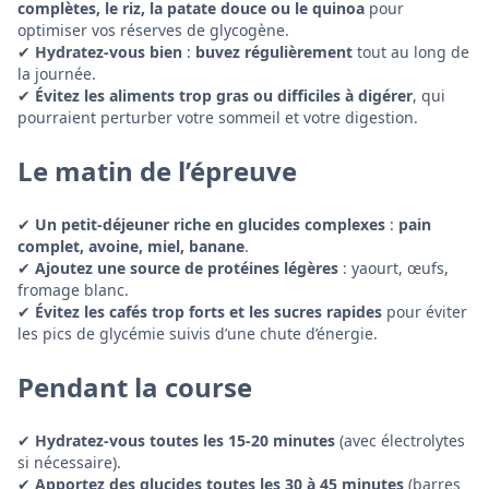
complètes, le riz, la patate douce ou le quinoa
pour
optimiser vos réserves de glycogène.
✔
Hydratez-vous bien
:
buvez régulièrement
tout au long de
la journée.
✔
Évitez les aliments trop gras ou difficiles à digérer
, qui
pourraient perturber votre sommeil et votre digestion.
Le matin de l’épreuve
✔
Un petit-déjeuner riche en glucides complexes
:
pain
complet, avoine, miel, banane
.
✔
Ajoutez une source de protéines légères
: yaourt, œufs,
fromage blanc.
✔
Évitez les cafés trop forts et les sucres rapides
pour éviter
les pics de glycémie suivis d’une chute d’énergie.
Pendant la course
✔
Hydratez-vous toutes les 15-20 minutes
(avec électrolytes
si nécessaire).
✔
Apportez des glucides toutes les 30 à 45 minutes
(barres