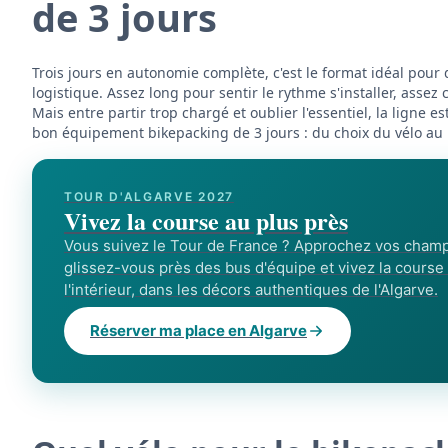
de 3 jours
Trois jours en autonomie complète, c'est le format idéal pour
logistique. Assez long pour sentir le rythme s'installer, assez
Mais entre partir trop chargé et oublier l'essentiel, la ligne 
bon équipement bikepacking de 3 jours : du choix du vélo au k
TOUR D'ALGARVE 2027
Vivez la course au plus près
Vous suivez le Tour de France ? Approchez vos champ
glissez-vous près des bus d'équipe et vivez la course
l'intérieur, dans les décors authentiques de l'Algarve.
Réserver ma place en Algarve