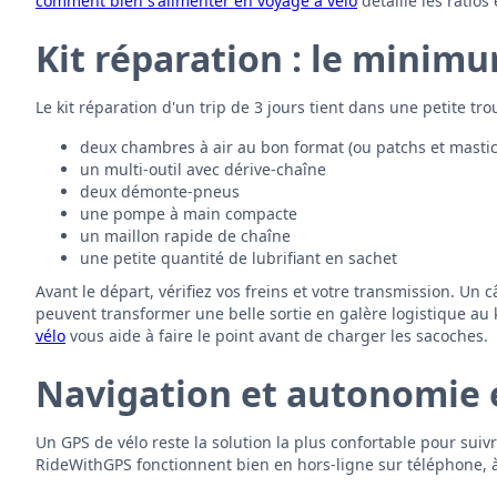
comment bien s'alimenter en voyage à vélo
détaille les ratios
Kit réparation : le minim
Le kit réparation d'un trip de 3 jours tient dans une petite tr
deux chambres à air au bon format (ou patchs et mastic 
un multi-outil avec dérive-chaîne
deux démonte-pneus
une pompe à main compacte
un maillon rapide de chaîne
une petite quantité de lubrifiant en sachet
Avant le départ, vérifiez vos freins et votre transmission. Un 
peuvent transformer une belle sortie en galère logistique au 
vélo
vous aide à faire le point avant de charger les sacoches.
Navigation et autonomie 
Un GPS de vélo reste la solution la plus confortable pour suiv
RideWithGPS fonctionnent bien en hors-ligne sur téléphone, à 