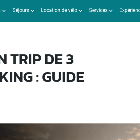
s
Séjours
Location de vélo
Services
Expérien
 TRIP DE 3
KING : GUIDE