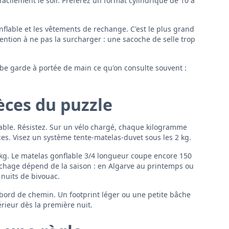
 facilement le soir. Préférez un format cylindrique de 10 à
nflable et les vêtements de rechange. C'est le plus grand
ention à ne pas la surcharger : une sacoche de selle trop
be garde à portée de main ce qu'on consulte souvent :
ièces du puzzle
rtable. Résistez. Sur un vélo chargé, chaque kilogramme
ces. Visez un système tente-matelas-duvet sous les 2 kg.
 kg. Le matelas gonflable 3/4 longueur coupe encore 150
uchage dépend de la saison : en Algarve au printemps ou
nuits de bivouac.
 bord de chemin. Un footprint léger ou une petite bâche
érieur dès la première nuit.