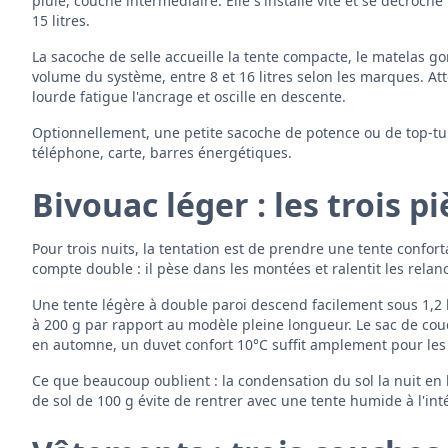
pluie, couche intermédiaire. Elle s'installe vite et se décroche
15 litres.
La sacoche de selle accueille la tente compacte, le matelas go
volume du système, entre 8 et 16 litres selon les marques. Att
lourde fatigue l'ancrage et oscille en descente.
Optionnellement, une petite sacoche de potence ou de top-tu
téléphone, carte, barres énergétiques.
Bivouac léger : les trois p
Pour trois nuits, la tentation est de prendre une tente confo
compte double : il pèse dans les montées et ralentit les relan
Une tente légère à double paroi descend facilement sous 1,2
à 200 g par rapport au modèle pleine longueur. Le sac de co
en automne, un duvet confort 10°C suffit amplement pour les 
Ce que beaucoup oublient : la condensation du sol la nuit en
de sol de 100 g évite de rentrer avec une tente humide à l'int