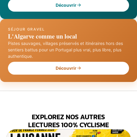
Découvrir
SÉJOUR GRAVEL
L'Algarve comme un local
Pistes sauvages, villages préservés et itinéraires hors des
sentiers battus pour un Portugal plus vrai, plus libre, plus
authentique.
Découvrir
EXPLOREZ NOS AUTRES
LECTURES 100% CYCLISME