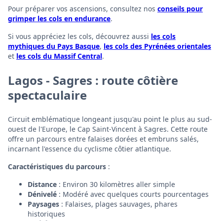
Pour préparer vos ascensions, consultez nos
conseils pour
grimper les cols en endurance
.
Si vous appréciez les cols, découvrez aussi
les cols
mythiques du Pays Basque
,
les cols des Pyrénées orientales
et
les cols du Massif Central
.
Lagos - Sagres : route côtière
spectaculaire
Circuit emblématique longeant jusqu'au point le plus au sud-
ouest de l'Europe, le Cap Saint-Vincent à Sagres. Cette route
offre un parcours entre falaises dorées et embruns salés,
incarnant l'essence du cyclisme côtier atlantique.
Caractéristiques du parcours
:
Distance
: Environ 30 kilomètres aller simple
Dénivelé
: Modéré avec quelques courts pourcentages
Paysages
: Falaises, plages sauvages, phares
historiques